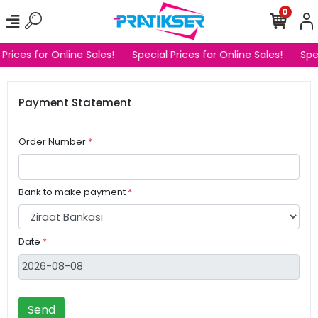
0
 Prices for Online Sales!
Special Prices for Online Sales!
Spe
Payment Statement
Order Number
*
Bank to make payment
*
Date
*
Send