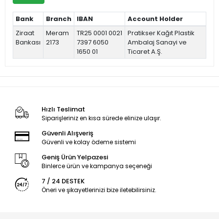
Bank
Branch
IBAN
Account Holder
Ziraat
Meram
TR25 0001 0021
Pratikser Kağıt Plastik
Bankası
2173
7397 6050
Ambalaj Sanayi ve
1650 01
Ticaret A.Ş.
Hızlı Teslimat
Siparişleriniz en kısa sürede elinize ulaşır.
Güvenli Alışveriş
Güvenli ve kolay ödeme sistemi
Geniş Ürün Yelpazesi
Binlerce ürün ve kampanya seçeneği
7 / 24 DESTEK
Öneri ve şikayetlerinizi bize iletebilirsiniz.