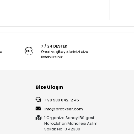
7 / 24 DESTEK
ya
Öneri ve şikayetlerinizi bize
iletebilirsiniz.
Bize Ulaşın
+90 530 042 12 45
info@pratikser.com
1.Organize Sanayi Bölgesi
Horozluhan Mahallesi Aslım
Sokak No:13 42300