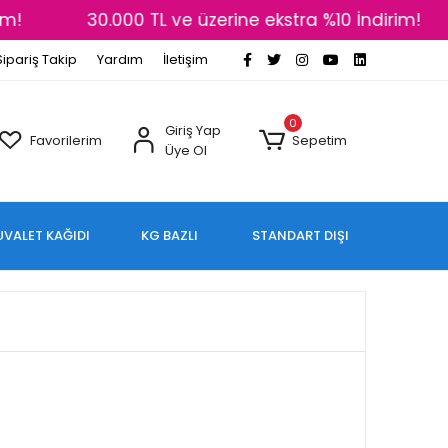
m!
30.000 TL ve üzerine ekstra %10 İndirim!
Sipariş Takip
Yardım
İletişim
0
Giriş Yap
Favorilerim
Sepetim
Üye Ol
UVALET KAĞIDI
KG BAZLI
STANDART DIŞI