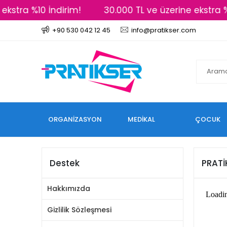
kstra %10 İndirim!
30.000 TL ve üzerine ekstra %1
+90 530 042 12 45
info@pratikser.com
ORGANİZASYON
MEDİKAL
ÇOCUK
Destek
PRATİ
Hakkımızda
Gizlilik Sözleşmesi