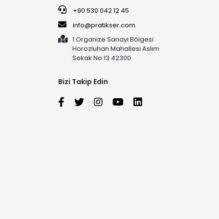
+90 530 042 12 45
info@pratikser.com
1.Organize Sanayi Bölgesi
Horozluhan Mahallesi Aslım
Sokak No:13 42300
Bizi Takip Edin