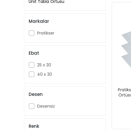
Ünit Tabla Örtüsü
Markalar
Pratikser
Ebat
25 x 30
40 x 30
Pratik
Desen
Örtüs
Desensiz
Renk