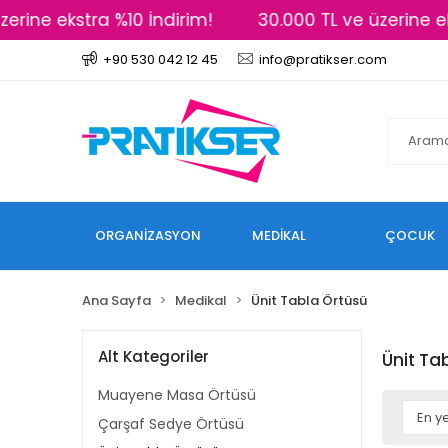
rine ekstra %10 İndirim!
30.000 TL ve üzerine eks
+90 530 042 12 45
info@pratikser.com
ORGANİZASYON
MEDİKAL
ÇOCUK
Ana Sayfa
Medikal
Ünit Tabla Örtüsü
Alt Kategoriler
Ünit Ta
Muayene Masa Örtüsü
Çarşaf Sedye Örtüsü