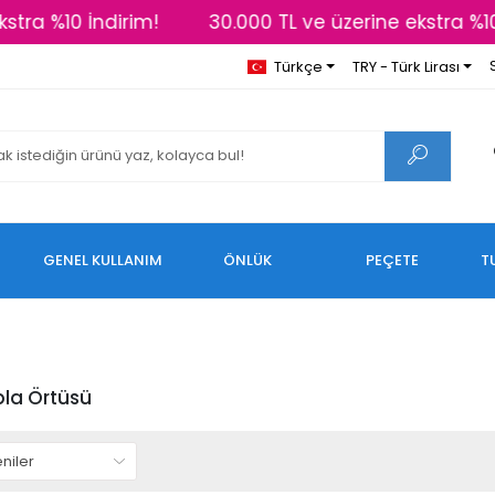
tra %10 İndirim!
30.000 TL ve üzerine ekstra %10 
Türkçe
TRY - Türk Lirası
GENEL KULLANIM
ÖNLÜK
PEÇETE
T
bla Örtüsü