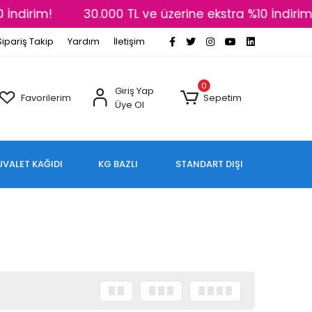
İndirim!
30.000 TL ve üzerine ekstra %10 İndirim!
Sipariş Takip
Yardım
İletişim
0
Giriş Yap
Favorilerim
Sepetim
Üye Ol
UVALET KAĞIDI
KG BAZLI
STANDART DIŞI