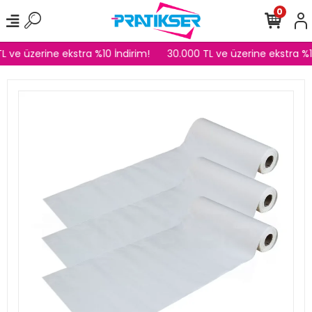
0
L ve üzerine ekstra %10 İndirim!
30.000 TL ve üzerine ekstra %10