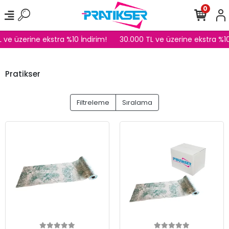
0
ve üzerine ekstra %10 İndirim!
30.000 TL ve üzerine ekstra %10 
Pratikser
Filtreleme
Sıralama