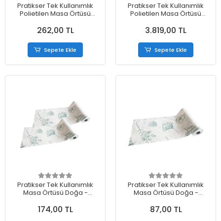
Pratikser Tek Kullanımlık
Pratikser Tek Kullanımlık
Polietilen Masa Örtüsü
Polietilen Masa Örtüsü
Doğa - 120x150cm -
Doğa - 120x150cm -
262,00 TL
3.819,00 TL
50Ad/Rulo
50Ad/Rulo - Koli
Sepete Ekle
Sepete Ekle
Pratikser Tek Kullanımlık
Pratikser Tek Kullanımlık
Masa Örtüsü Doğa -
Masa Örtüsü Doğa -
120x150cm - 2 Rulo
120x150cm - 10Ad/Rulo
174,00 TL
87,00 TL