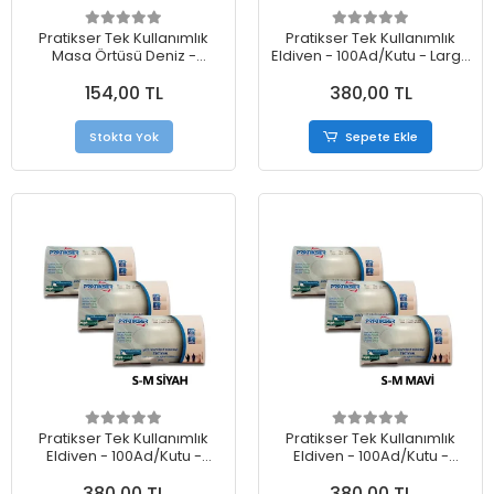
Pratikser Tek Kullanımlık
Pratikser Tek Kullanımlık
Masa Örtüsü Deniz -
Eldiven - 100Ad/Kutu - Large
100x150cm - 2 Rulo
- Siyah - 3 Kutu
154,00 TL
380,00 TL
Stokta Yok
Sepete Ekle
Pratikser Tek Kullanımlık
Pratikser Tek Kullanımlık
Eldiven - 100Ad/Kutu -
Eldiven - 100Ad/Kutu -
Small/Medium - Siyah - 3
Small/Medium - Mavi - 3
380,00 TL
380,00 TL
Kutu
Kutu