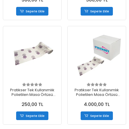
Sepete Ekle
Sepete Ekle
Pratikser Tek Kullanımlık
Pratikser Tek Kullanımlık
Polietilen Masa Örtüsü
Polietilen Masa Örtüsü
Papatya - 150x150cm -
Papatya - 150x150cm -
250,00 TL
4.000,00 TL
20Ad/Rulo
20Ad/Rulo - Koli
Sepete Ekle
Sepete Ekle