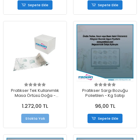
Sepete Ekle
Sepete Ekle
Pratikser Tek Kullanımlık
Pratikser Sargı Bozuğu
Masa Örtüsü Doğa -
Polietilen - Kg Satışı
120x150cm - 10Ad/Rulo - Koli
1.272,00 TL
96,00 TL
Stokta Yok
Sepete Ekle