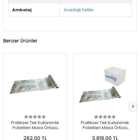
Ambalaj
Avantajlı Setler
Benzer Ürünler
Pratikser Tek Kullanımlık
Pratikser Tek Kullanımlık
Polietilen Masa Örtüsü
Polietilen Masa Örtüsü
Doğa - 120x150cm -
Doğa - 120x150cm -
262,00 TL
3.819,00 TL
50Ad/Rulo
50Ad/Rulo - Koli