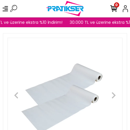
0
L ve üzerine ekstra %10 İndirim!
30.000 TL ve üzerine ekstra %10