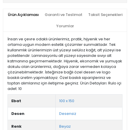
Ürün Açıklaması
Garanti ve Teslimat
Taksit Seçenekleri
Yorumlar
İnsan ve çevre odaklı ürünlerimiz, pratik, hijyenik ve her
ortama uygun modern estetik çözümler sunmaktadır. Tek
kullanımlık ürünlerimizin üst yüzeyi selüloz kağıt, alt yüzeyi ise
polietilendir. Laminasyonlu alt yüzeyi sayesinde sıvıyı alt
katmanına geçirmemektedir. Hijyenik, ekonomik ve yumuşak
dokulu olan ürünlerimiz, doğaya zarar vermeden kolayca
çözünebilmektedir. İsteğinize bağlı özel desen ve logo
baskılı üretim yapmaktayız. Özel baskılı siparişleriniz ve
toptan alımlarınız için iletişime geçiniz. Ürün Detayları: Rulo içi
adet: 10
Ebat
100 x 150
Desen
Desensiz
Renk
Beyaz