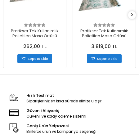
Pratikser Tek Kullanımlık
Pratikser Tek Kullanımlık
Polietilen Masa Örtüsü
Polietilen Masa Örtüsü
Doğa - 120x150cm -
Doğa - 120x150cm -
262,00 TL
3.819,00 TL
50Ad/Rulo
50Ad/Rulo - Koli
Sepete Ekle
Sepete Ekle
Hızlı Teslimat
Siparişleriniz en kısa sürede elinize ulaşır.
Güvenli Alışveriş
Güvenli ve kolay ödeme sistemi
Geniş Ürün Yelpazesi
Binlerce ürün ve kampanya seçeneği