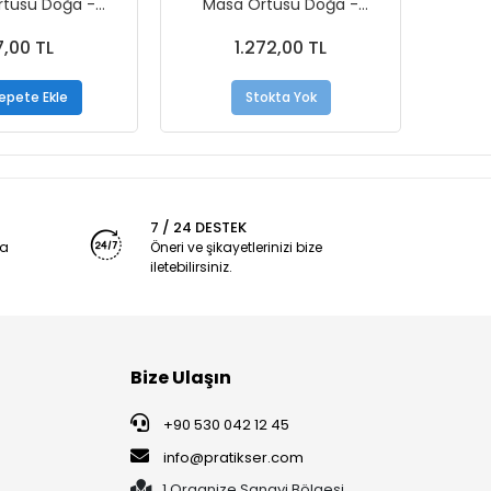
rtüsü Doğa -
Masa Örtüsü Doğa -
Masa
m - 10Ad/Rulo
120x150cm - 10Ad/Rulo - Koli
10
,00 TL
1.272,00 TL
epete Ekle
Stokta Yok
7 / 24 DESTEK
ya
Öneri ve şikayetlerinizi bize
iletebilirsiniz.
Bize Ulaşın
+90 530 042 12 45
info@pratikser.com
1.Organize Sanayi Bölgesi