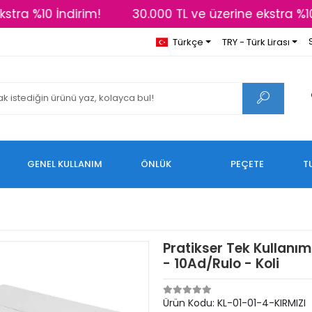
tra %10 İndirim!
30.000 TL ve üzerine ekstra %10 
Türkçe
TRY - Türk Lirası
GENEL KULLANIM
ÖNLÜK
PEÇETE
T
Pratikser Tek Kullanı
- 10Ad/Rulo - Koli
Ürün Kodu:
KL-01-01-4-KIRMIZI