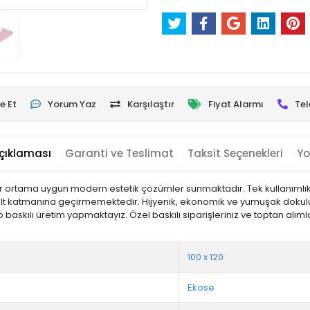
e Et
Yorum Yaz
Karşılaştır
Fiyat Alarmı
Tel
çıklaması
Garanti ve Teslimat
Taksit Seçenekleri
Yo
her ortama uygun modern estetik çözümler sunmaktadır. Tek kullanımlık ür
ıyı alt katmanına geçirmemektedir. Hijyenik, ekonomik ve yumuşak dok
skılı üretim yapmaktayız. Özel baskılı siparişleriniz ve toptan alımların
100 x 120
Ekose