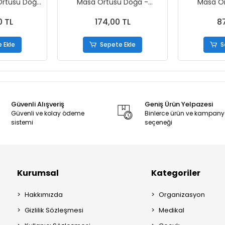
 Örtüsü Doğa
Masa Örtüsü Doğa -
Masa Ö
50Ad/Rulo -
120x150cm - 2 Rulo
120x150c
0 TL
174,00 TL
87
 Ekle
Sepete Ekle
S
Güvenli Alışveriş
Geniş Ürün Yelpazesi
Güvenli ve kolay ödeme
Binlerce ürün ve kampan
sistemi
seçeneği
Kurumsal
Kategoriler
Hakkımızda
Organizasyon
Gizlilik Sözleşmesi
Medikal