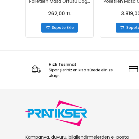
Polietilen Masa Örtüsü Doğa
Polietilen Masa
- 120x150cm - 50Ad/Rulo
- 120x150cm - 
Koli
262,00 TL
3.819,0
Sepete Ekle
Sepete
Hızlı Teslimat
Siparişleriniz en kısa sürede elinize
ulaşır.
Kampanya, duyuru, bilgilendirmelerden e-posta