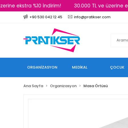
rine ekstra %10 İndirim!
30.000 TL ve üzerine eks
+90 530 042 12 45
info@pratikser.com
ORGANİZASYON
MEDİKAL
ÇOCUK
Ana Sayfa
Organizasyon
Masa Örtüsü