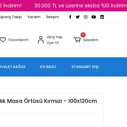
İndirim!
30.000 TL ve üzerine ekstra %10 İndirim!
Sipariş Takip
Yardım
İletişim
0
Giriş Yap
Favorilerim
Sepetim
Üye Ol
UVALET KAĞIDI
KG BAZLI
STANDART DIŞI
mlık Masa Örtüsü Kırmızı - 100x120cm