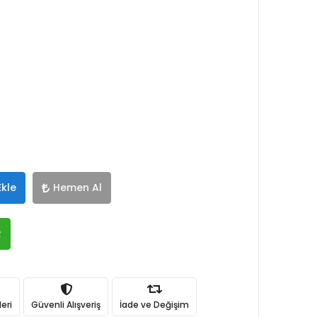
Ekle
Hemen Al
R
eri
Güvenli Alışveriş
İade ve Değişim