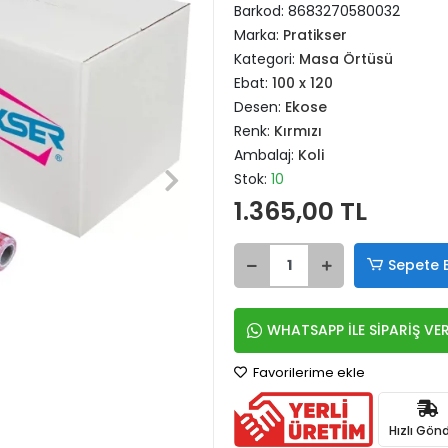
Barkod:
8683270580032
Marka:
Pratikser
Kategori:
Masa Örtüsü
Ebat:
100 x 120
Desen:
Ekose
Renk:
Kırmızı
Ambalaj:
Koli
Stok:
10
1.365,00 TL
Sepete 
WHATSAPP İLE SİPARİŞ VE
Favorilerime ekle
Hızlı Gönd