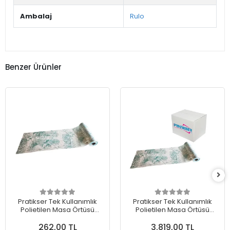
Ambalaj
Rulo
Benzer Ürünler
Pratikser Tek Kullanımlık
Pratikser Tek Kullanımlık
Polietilen Masa Örtüsü
Polietilen Masa Örtüsü
Doğa - 120x150cm -
Doğa - 120x150cm -
262,00 TL
3.819,00 TL
50Ad/Rulo
50Ad/Rulo - Koli