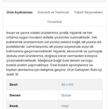
Ürün Açıklaması
Garanti ve Teslimat
Taksit Seçenekleri
Yorumlar
İnsan ve çevre odaklı ürünlerimiz, pratik, hijyenik ve her
ortama uygun modern estetik çözümler sunmaktadır. Tek
kullanımlık ürünlerimizin üst yüzeyi selüloz kağıt, alt yüzeyi ise
polietilendir. Laminasyonlu alt yüzeyi sayesinde sıvıyı alt
katmanına geçirmemektedir. Hijyenik, ekonomik ve yumuşak
dokulu olan ürünlerimiz, doğaya zarar vermeden kolayca
çözünebilmektedir. İsteğinize bağlı özel desen ve logo
baskılı üretim yapmaktayız. Özel baskılı siparişleriniz ve
toptan alımlarınız için iletişime geçiniz. Ürün Detayları: Rulo içi
adet: 10
Ebat
80 x 100
Desen
Ekose
Renk
Yeşil