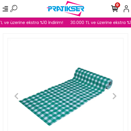
0
L ve üzerine ekstra %10 İndirim!
30.000 TL ve üzerine ekstra %1